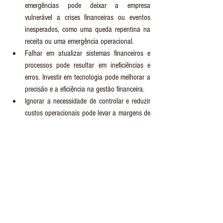
emergências pode deixar a empresa 
vulnerável a crises financeiras ou eventos 
inesperados, como uma queda repentina na 
receita ou uma emergência operacional.
Falhar em atualizar sistemas financeiros e 
processos pode resultar em ineficiências e 
erros. Investir em tecnologia pode melhorar a 
precisão e a eficiência na gestão financeira.
Ignorar a necessidade de controlar e reduzir 
custos operacionais pode levar a margens de 
lucro reduzidas e problemas financeiros. 
Implementar um controle rigoroso sobre os 
custos é essencial para manter a 
rentabilidade.
Decisões operacionais, como mudanças na 
produção ou na estratégia de preços, devem 
ser analisadas quanto ao impacto financeiro. 
Ignorar essa análise pode resultar em 
prejuízos inesperados.